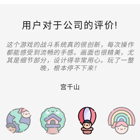
用户对于公司的评价!
**“非常喜欢这款游戏的世界观，剧情设置也
**“这款游戏虽然有些经典元素，但融入了许
这个游戏的战斗系统真的很创新，每次操作
游戏的配乐和音效真的很棒，给游戏增色不
多新颖的玩法，刷新了我的游戏体验。虽然
都能感受到流畅的手感。画面也很精美，尤
少。尤其在战斗时，背景音乐的激昂气氛让
很引人入胜。每个角色都有独特的背景故
事，玩起来很有代入感。希望能出更多扩展
对新手来说有点难度，但一旦掌握了规则，
其是细节部分，设计得非常用心。玩了一整
我肾上腺素飙升，超赞！
晚，根本停不下来！
就非常上瘾。”**
包！”**
宫千山